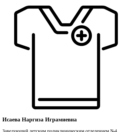
Исаева Наргиза Играмиевна
Заведующий детским поликлиническим отделением №4